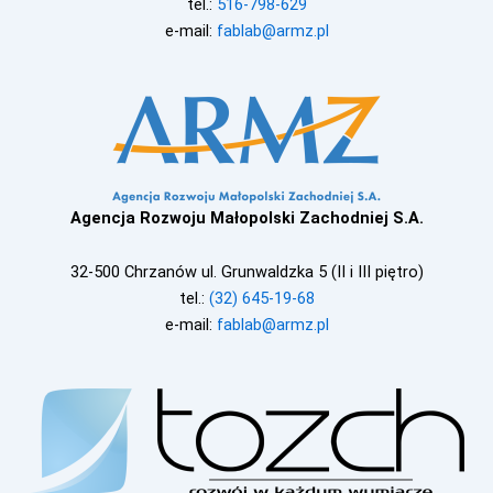
tel.:
516-798-629
e-mail:
fablab@armz.pl
Agencja Rozwoju Małopolski Zachodniej S.A.
32-500 Chrzanów ul. Grunwaldzka 5 (II i III piętro)
tel.:
(32) 645-19-68
e-mail:
fablab@armz.pl