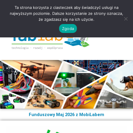
Ta strona korzysta z ciasteczek aby świadczyć usługi na
najwyższym poziomie. Dalsze korzystanie ze strony oznacza,
że zgadzasz się na ich użycie.
Zgoda
Funduszowy Maj 2026 z MobiLabem