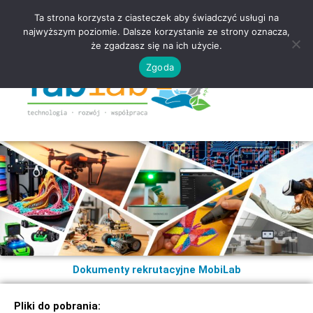
Ta strona korzysta z ciasteczek aby świadczyć usługi na
najwyższym poziomie. Dalsze korzystanie ze strony oznacza,
że zgadzasz się na ich użycie.
Zgoda
Dokumenty rekrutacyjne MobiLab
Pliki do pobrania: