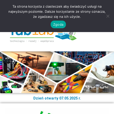
Ta strona korzysta z ciasteczek aby świadczyć usługi na
najwyższym poziomie. Dalsze korzystanie ze strony oznacza,
że zgadzasz się na ich użycie.
Zgoda
Dzień otwarty 07.05.2025 r.