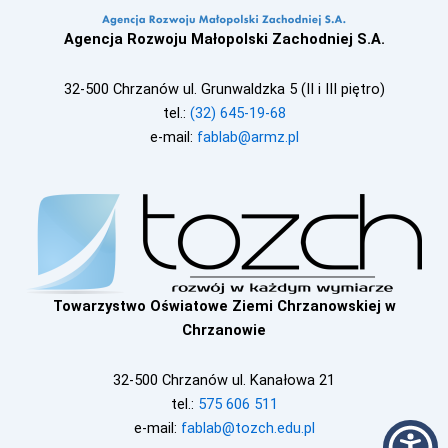
Agencja Rozwoju Małopolski Zachodniej S.A.
32-500 Chrzanów ul. Grunwaldzka 5 (II i III piętro)
tel.:
(32) 645-19-68
e-mail:
fablab@armz.pl
Towarzystwo Oświatowe Ziemi Chrzanowskiej w
Chrzanowie
32-500 Chrzanów ul. Kanałowa 21
tel.:
575 606 511
e-mail:
fablab@tozch.edu.pl