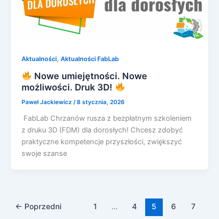
,
Aktualności
Aktualności FabLab
Nowe umiejętności. Nowe
możliwości. Druk 3D!
Paweł Jackiewicz
/
8 stycznia, 2026
FabLab Chrzanów rusza z bezpłatnym szkoleniem
z druku 3D (FDM) dla dorosłych! Chcesz zdobyć
praktyczne kompetencje przyszłości, zwiększyć
swoje szanse
←
Poprzedni
1
…
4
5
6
7