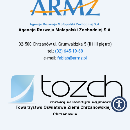
Agencja Rozwoju Małopolski Zachodniej S.A.
32-500 Chrzanów ul. Grunwaldzka 5 (II i III piętro)
tel.:
(32) 645-19-68
e-mail:
fablab@armz.pl
Towarzystwo Oświatowe Ziemi Chrzanowskiej w
Chrzanowie
32-500 Chrzanów ul. Kanałowa 21